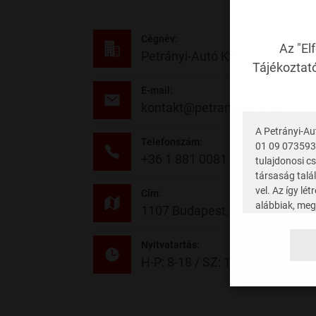
Cégnév:
Az "El
Petrányi-Autó Kft.
Tájékoztató
E-mail:
kontakt@petranyiauto.hu
A Petrányi-Au
Telefonszám:
01 09 073593)
+36 1 881 0081
tulajdonosi cs
társaság talál
vel. Az így lé
Cím:
alábbiak, megj
1107 Budapest, Mázsa tér 3-5.
NEXT AUTO
Nyitvatartás:
2161 Cso
H-P: 8-18 / SZ: 10-13
ADÓSZÁM
CÉGJEGY
NEXT AUT
2220 Vecs