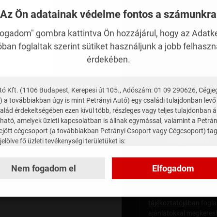
Az Ön adatainak védelme fontos a számunkra
fogadom" gombra kattintva Ön hozzájárul, hogy az Adatk
ban foglaltak szerint sütiket használjunk a jobb felhasz
érdekében.
tó Kft. (1106 Budapest, Kerepesi út 105., Adószám: 01 09 290626, Cégj
Adatvédelmi tájékozt
 a továbbiakban úgy is mint Petrányi Autó) egy családi tulajdonban levő 
Kijelentem, hogy a Pet
alád érdekeltségében ezen kívül több, részleges vagy teljes tulajdonban 
tájékoztatójában
fogla
ható, amelyek üzleti kapcsolatban is állnak egymással, valamint a Petrán
trejött cégcsoport (a továbbiakban Petrányi Csoport vagy Cégcsoport) tagj
Elfogadom
elölve fő üzleti tevékenységi területüket is:
 Kft. – hosszú távú autóbérlés, lízing és flottakezelés
Nem fogadom el
Elfogadom
mád, Kossuth Lajos út 79.
Marketing célú megke
: 12941777-2-13
ZÉKSZÁM: 13 09 205660
Hozzájárulok ahhoz, ho
O RENT Kft. – rövid távú autóbérlés
tájékoztatójában
fogla
és, Lőrinczi út 59. C. ép. C5.
ajánlatokkal megkeres