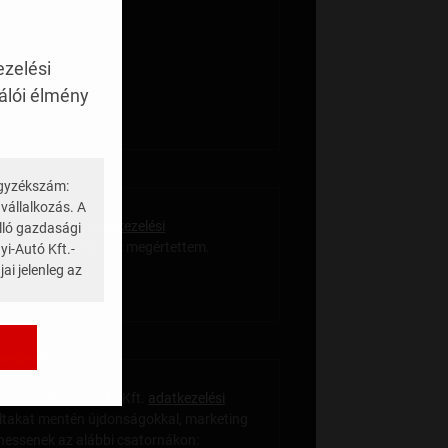
ezelési
nálói élmény
egyzékszám:
ató
vállalkozás. A
rányi-Autó Kft.
adatkezelési
álló gazdasági
ltakat elolvastam és megértettem.
yi-Autó Kft.-
ai jelenleg az
resések
gy a Petrányi-Autó Kft.
adatkezelési
ltakat mentén újdonságokkal, marketing
hessenek az alábbi csatornákon: