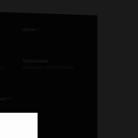
Utónév
Telefonszám
hu
Formátum: +36201234567
ket?