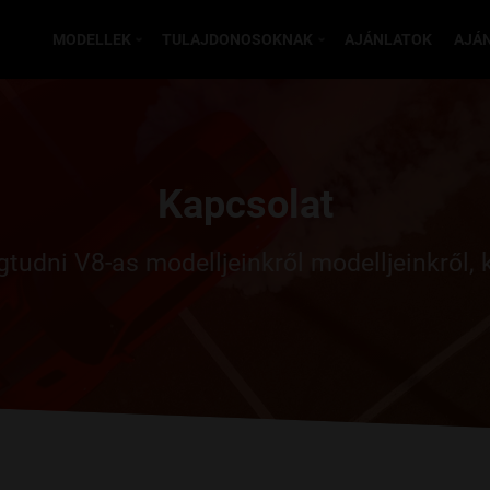
MODELLEK
TULAJDONOSOKNAK
AJÁNLATOK
AJÁ
Kapcsolat
gtudni V8-as modelljeinkről modelljeinkről,