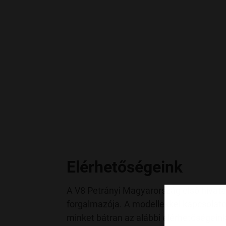
Elérhetőségeink
A V8 Petrányi Magyarország első hivat
forgalmazója. A modellekkel kapcsolato
minket bátran az alábbi elérhetőségein