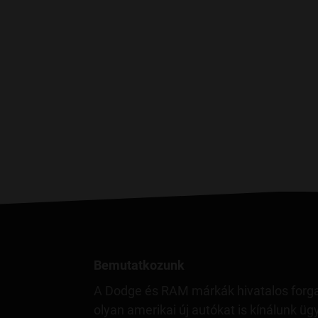
ADÓSZÁM
CÉGJEGY
Petrányi 
8229 Csop
ADÓSZÁM
CÉGJEGY
MiniBUD K
1185 Buda
ADÓSZÁM
CÉGJEGY
Petrányi 
1112 Bud
Adószám:
CÉGJEGY
Next Ass
1195 Buda
ADÓSZÁ
CÉGJEGY
Bemutatkozunk
A Dodge és RAM márkák hivatalos forg
A jelen adatk
olyan amerikai új autókat is kínálunk ü
adatkezelési, 