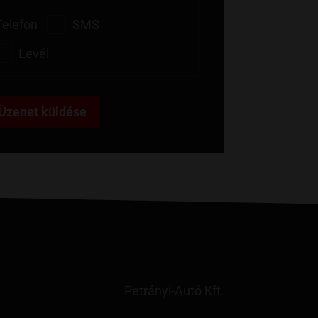
Telefon
SMS
Levél
Üzenet küldése
Petrányi-Autó Kft.
 tagjainak
k