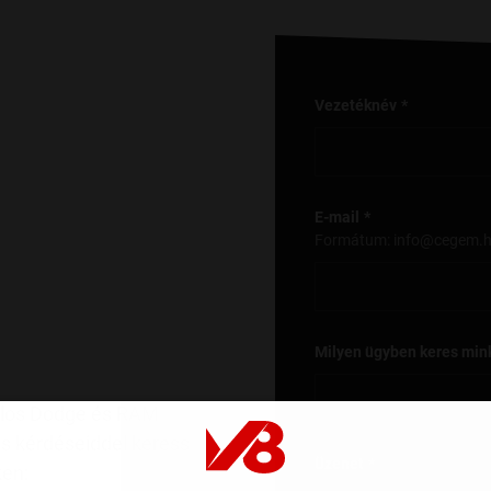
Vezetéknév
E-mail
Formátum: info@cegem.
Milyen ügyben keres min
alos Dodge és RAM
s kérdéseiddel keress
Üzenet
ken: