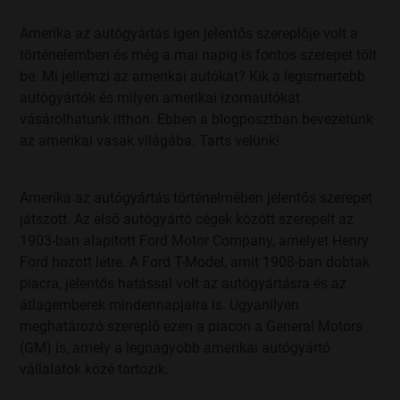
Amerika az autógyártás igen jelentős szereplője volt a
történelemben és még a mai napig is fontos szerepet tölt
be. Mi jellemzi az amerikai autókat? Kik a legismertebb
autógyártók és milyen amerikai izomautókat
vásárolhatunk itthon. Ebben a blogposztban bevezetünk
az amerikai vasak világába. Tarts velünk!
Amerika az autógyártás történelmében jelentős szerepet
játszott. Az első autógyártó cégek között szerepelt az
1903-ban alapított Ford Motor Company, amelyet Henry
Ford hozott létre. A Ford T-Model, amit 1908-ban dobtak
piacra, jelentős hatással volt az autógyártásra és az
átlagemberek mindennapjaira is. Ugyanilyen
meghatározó szereplő ezen a piacon a General Motors
(GM) is, amely a legnagyobb amerikai autógyártó
vállalatok közé tartozik.