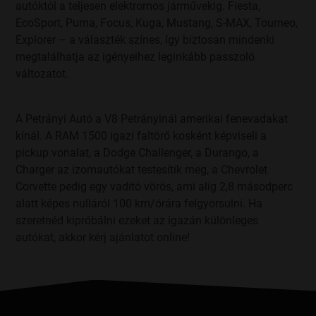
autóktól a teljesen elektromos járművekig. Fiesta,
személyes adatainak kezelése ellen, akkor is, ha arra a mi
EcoSport, Puma, Focus, Kuga, Mustang, S-MAX, Tourneo,
indokolt, lent részletezett jogos érdekünk nyomán, és akkor
is, ha reklámozás céljából került sor.
Explorer – a választék színes, így biztosan mindenki
megtalálhatja az igényeihez leginkább passzoló
Fontos, hogy Ön bármikor tájékoztatást kérhet arról, hogy
változatot.
kezeljük-e személyes adatait: ha igen, akkor megküldünk
Önnek minden, a konkrét adatkezeléssel kapcsolatos
információt.
A Petrányi Autó a V8 Petrányinál amerikai fenevadakat
1. Az adatkezelő adatai
kínál. A RAM 1500 igazi faltörő kosként képviseli a
pickup vonalat, a Dodge Challenger, a Durango, a
Az Ön adatait a Petrányi-Autó Kft. (székhely: 1106 Budapest,
Kerepesi út 105.; cégjegyzékszám: Cg. 01-09-073593) mint
Charger az izomautókat testesítik meg, a Chevrolet
adatkezelő kezeli. Elérhetőségeink:
Corvette pedig egy vadító vörös, ami alig 2,8 másodperc
alatt képes nulláról 100 km/órára felgyorsulni. Ha
levelezési cím: 1106 Budapest, Kerepesi út 105.
szeretnéd kipróbálni ezeket az igazán különleges
e-mail cím:
kontakt@petranyiauto.hu
telefon: +36-1-881-0081
autókat, akkor kérj ajánlatot online!
fax: +36-1-881-0001
honlap:
www.petranyiauto.hu
az adatkezelő képviselőjének neve: Andrási Péter
Zoltán ügyvezető
A Cégcsoport tagjai által küldött marketing célú