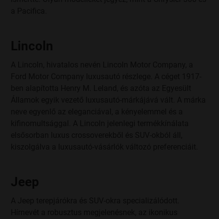
2220 Vecsés, Lőrinczi út 59. C. ép. C5.
a Pacifica.
ADÓSZÁM: 26697749-2-13
CÉGJEGYZÉKSZÁM: 13 09 218704
Petrányi Borterasz Kft. - vendéglátás
Lincoln
8229 Csopak, Fülemüle utca 2.
ADÓSZÁM: 14136508-2-19
CÉGJEGYZÉKSZÁM: 19 09 509933
A Lincoln, hivatalos nevén Lincoln Motor Company, a
MiniBUD Kft. – személyszállítási szolgáltatás
Ford Motor Company luxusautó részlege. A céget 1917-
1185 Budapest, BUD Nemzetközi Repülőtér, T1 Terminál
ben alapította Henry M. Leland, és azóta az Egyesült
E 215.
Államok egyik vezető luxusautó-márkájává vált. A márka
ADÓSZÁM: 25436864-2-43
CÉGJEGYZÉKSZÁM: 01 09 275125
neve egyenlő az eleganciával, a kényelemmel és a
Petrányi Vagyonkezelő és Szolgáltató Kft.
kifinomultsággal. A Lincoln jelenlegi termékkínálata
1112 Budapest, Budaörsi út 179.
elsősorban luxus crossoverekből és SUV-okból áll,
Adószám: 32692169-2-43
kiszolgálva a luxusautó-vásárlók változó preferenciáit.
CÉGJEGYZÉKSZÁM: 01 09 437673
Next Asset Management Kft.
1195 Budapest, Üllői út 309.
ADÓSZÁM:
25814271-2-43;
Jeep
CÉGJEGYZÉKSZÁM: 01 09 290626
A Jeep terepjárókra és SUV-okra specializálódott.
A jelen adatkezelési tájékoztató (a továbbiakban
Hírnevét a robusztus megjelenésnek, az ikonikus
Tájékoztató) keretében a Cégcsoport tagjainak