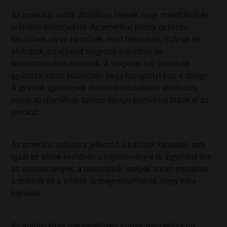
Az amerikai autók általában híresek nagy méretükről és
erőteljes motorjaikról. Az amerikai piacra gyakran
készülnek olyan járművek, mint terepjárók, SUV-ok és
pickupok, amelyeket nagyobb méretben és
teljesítményben kínálnak. A tengeren túli járművek
gyártása során különösen nagy hangsúlyt kap a design.
A gyártók igyekeznek ikonikus modelleket létrehozni,
ennek szellemében tipikus design elemekkel látják el az
autókat.
Az amerikai kultúrára jellemző a határok keresése, ami
igazi az autók esetében a teljesítményre is. Egymást érik
az autóversenyek, a bemutatók, melyek során mindenki,
a márkák és a pilóták is megmutathatják, hogy mire
képesek.
Az autógyártás meglehetősen színes, mindenhol ott