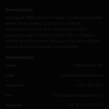
megkeresések tekintetében az adott megkeresést küldő
csoporttag önálló adatkezelő. A Cégcsoport tagjai által
Bemutatkozunk
szervezett nyereményjátékok tekintetében az adott
A Dodge és RAM márkák hivatalos forgalmazása mellett
nyereményjátékot szervező csoporttag önálló adatkezelő.
immár olyan amerikai új autókat is kínálunk
2. Alapvető fogalmak
ügyfeleinknek, mint a GMC pickupjai, a Cadillac
luxusautói vagy a hatalmas Ford F-150. Ha Téged is
a) Az adatkezelés CÉLJA
érdekelnek az izomautók, látogass el hozzánk a Mázsa
Minden személyes adatot egy konkrét cél érdekében
térre és ismerd meg aktuális modelljeinket!
kezelünk (ilyen lehet pl. egy Önnel kötött szerződés
teljesítése, vagy hírlevelek küldése).
Elérhetőségeink
Ezeket a célokat nem kapcsoljuk össze egymással (pl.
Petrányi-Autó Kft.
Cégnév:
hírlevelet csak akkor küldünk Önnek, ha a
szerződéskötésnél ehhez Ön külön hozzájárult).
kontakt@petranyiauto.hu
E-mail:
Egy adásvételi szerződés teljesítése során jellemzően több
+36 1 881 0081
Telefonszám:
okból is kezeljük az adatait (pl. számlázás, áru kiszállítása,
adatszolgáltatás hatóságok részére, jótállási (garanciális)
vagy szavatossági igények teljesítése, panaszkezelés).
1107 Budapest, Mázsa tér 3-5.
Cím:
Egy adásvételi szerződés teljesítését követően a szerződést
H-P: 8-18 / SZ: 10-13
Nyitvatartás:
és a kapcsolódó számlákat jogszabály által előírt ideig meg