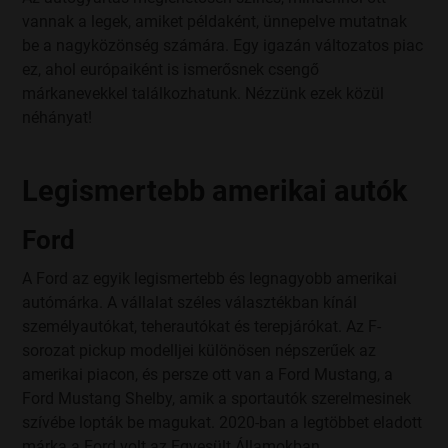
vannak a legek, amiket példaként, ünnepelve mutatnak
be a nagyközönség számára. Egy igazán változatos piac
ez, ahol európaiként is ismerősnek csengő
márkanevekkel találkozhatunk. Nézzünk ezek közül
néhányat!
Legismertebb amerikai autók
Ford
A Ford az egyik legismertebb és legnagyobb amerikai
autómárka. A vállalat széles választékban kínál
személyautókat, teherautókat és terepjárókat. Az F-
sorozat pickup modelljei különösen népszerűek az
amerikai piacon, és persze ott van a Ford Mustang, a
Ford Mustang Shelby, amik a sportautók szerelmesinek
szívébe lopták be magukat. 2020-ban a legtöbbet eladott
márka a Ford volt az Egyesült Államokban.