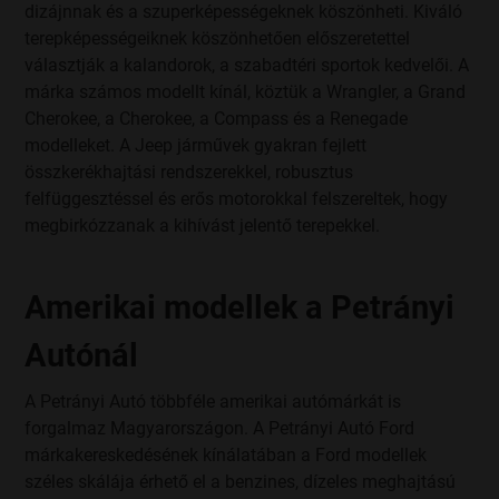
adatkezelési, adatátadási tevékenységeit, jogalapjait,
dizájnnak és a szuperképességeknek köszönheti. Kiváló
kötelezettségeit és céljait tesszük egyértelművé a Petrányi-
terepképességeiknek köszönhetően előszeretettel
Autó Kft., mint cégcsoport szintű szolgáltatásokat is nyújtó
választják a kalandorok, a szabadtéri sportok kedvelői. A
jogi entitás szemszögéből.
márka számos modellt kínál, köztük a Wrangler, a Grand
Miről szól ez a Tájékoztató?
Cherokee, a Cherokee, a Compass és a Renegade
modelleket. A Jeep járművek gyakran fejlett
Ahhoz, hogy Ön gépjárművet vásároljon, igénybe vegye a
összkerékhajtási rendszerekkel, robusztus
szolgáltatásainkat, feliratkozzon a hírlevelünkre, vagy csak
kapcsolatba lépjen velünk, elkerülhetetlen, hogy bizonyos
felfüggesztéssel és erős motorokkal felszereltek, hogy
személyes adataihoz hozzáférjünk és azokat kezeljük.
megbirkózzanak a kihívást jelentő terepekkel.
Nagyon fontosnak tartjuk, hogy Ön biztonságban tudhassa
nálunk az adatait, ezért ebben a Tájékoztatóban részletesen
Amerikai modellek a Petrányi
bemutatjuk, hogy mely személyes adataihoz hogyan jutunk
hozzá, azokat milyen célból és meddig kezeljük, valamint
egyes esetekben kiknek és milyen okból továbbítjuk.
Autónál
Kérjük, hogy figyelmesen olvassa el a Tájékoztatót, és ha
A Petrányi Autó többféle amerikai autómárkát is
bármilyen kérdése merülne fel, akkor még a Tájékoztató
forgalmaz Magyarországon. A Petrányi Autó Ford
elfogadása előtt írjon nekünk a
kontakt@petranyiauto.hu
címre!
márkakereskedésének kínálatában a Ford modellek
széles skálája érhető el a benzines, dízeles meghajtású
Felhívjuk a figyelmét, hogy Ön bármikor jogosult tiltakozni a