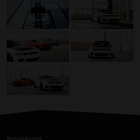
1112 Budapest, Budaörsi út 179.
Adószám: 32692169-2-43
CÉGJEGYZÉKSZÁM: 01 09 437673
Next Asset Management Kft.
1195 Budapest, Üllői út 309.
ADÓSZÁM:
25814271-2-43;
CÉGJEGYZÉKSZÁM: 01 09 290626
A jelen adatkezelési tájékoztató (a továbbiakban
Tájékoztató) keretében a Cégcsoport tagjainak
adatkezelési, adatátadási tevékenységeit, jogalapjait,
kötelezettségeit és céljait tesszük egyértelművé a Petrányi-
Autó Kft., mint cégcsoport szintű szolgáltatásokat is nyújtó
jogi entitás szemszögéből.
Miről szól ez a Tájékoztató?
Ahhoz, hogy Ön gépjárművet vásároljon, igénybe vegye a
szolgáltatásainkat, feliratkozzon a hírlevelünkre, vagy csak
kapcsolatba lépjen velünk, elkerülhetetlen, hogy bizonyos
személyes adataihoz hozzáférjünk és azokat kezeljük.
Nagyon fontosnak tartjuk, hogy Ön biztonságban tudhassa
Bemutatkozunk