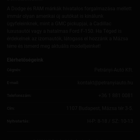
nálunk az adatait, ezért ebben a Tájékoztatóban részletesen
bemutatjuk, hogy mely személyes adataihoz hogyan jutunk
A Dodge és RAM márkák hivatalos forgalmazása mellett
hozzá, azokat milyen célból és meddig kezeljük, valamint
immár olyan amerikai új autókat is kínálunk
egyes esetekben kiknek és milyen okból továbbítjuk.
ügyfeleinknek, mint a GMC pickupjai, a Cadillac
luxusautói vagy a hatalmas Ford F-150. Ha Téged is
Kérjük, hogy figyelmesen olvassa el a Tájékoztatót, és ha
bármilyen kérdése merülne fel, akkor még a Tájékoztató
érdekelnek az izomautók, látogass el hozzánk a Mázsa
elfogadása előtt írjon nekünk a
kontakt@petranyiauto.hu
térre és ismerd meg aktuális modelljeinket!
címre!
Elérhetőségeink
Felhívjuk a figyelmét, hogy Ön bármikor jogosult tiltakozni a
személyes adatainak kezelése ellen, akkor is, ha arra a mi
Petrányi-Autó Kft.
Cégnév:
indokolt, lent részletezett jogos érdekünk nyomán, és akkor
is, ha reklámozás céljából került sor.
kontakt@petranyiauto.hu
E-mail:
Fontos, hogy Ön bármikor tájékoztatást kérhet arról, hogy
+36 1 881 0081
Telefonszám:
kezeljük-e személyes adatait: ha igen, akkor megküldünk
Önnek minden, a konkrét adatkezeléssel kapcsolatos
1107 Budapest, Mázsa tér 3-5.
Cím:
információt.
H-P: 8-18 / SZ: 10-13
1. Az adatkezelő adatai
Nyitvatartás:
Az Ön adatait a Petrányi-Autó Kft. (székhely: 1106 Budapest,
Kerepesi út 105.; cégjegyzékszám: Cg. 01-09-073593) mint