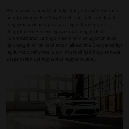
Bár ma már mindenki jól tudja, hogy a belsőégésű motor
halott, nyilván a Fiat Chryslernél is, a Dodge márkánál
még gyorsan legyártják a jövő legendás izomautóit,
ahogy közel ötven éve egyszer már megtették. A
kompresszoros Durango Hellcat nem az egyetlen ilyen
újdonságuk az idei kínálatban: elkészült a Charger eddigi
legdurvább változata is, amiről azt állítják, hogy ez most
a legerősebb szériagyártású négyajtós autó.