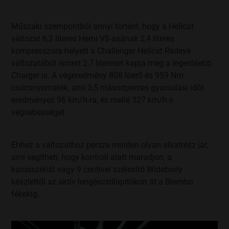
Műszaki szempontból annyi történt, hogy a Hellcat
változat 6,2 literes Hemi V8-asának 2,4 literes
kompresszora helyett a Challenger Hellcat Redeye
változatából ismert 2,7 litereset kapja meg a legerősebb
Charger is. A végeredmény 808 lóerő és 959 Nm
csúcsnyomaték, ami 3,5 másodperces gyorsulási időt
eredményez 96 km/h-ra, és mellé 327 km/h-s
végsebességet.
Ehhez a változathoz persze minden olyan alkatrész jár,
ami segítheti, hogy kontroll alatt maradjon, a
karosszériát vagy 9 centivel szélesítő Widebody
készlettől az aktív lengéscsillapítókon át a Brembo
fékekig.