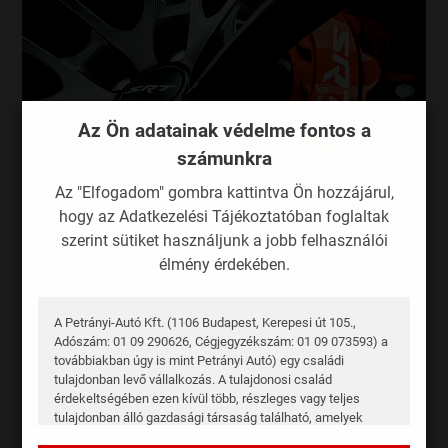
Az Ön adatainak védelme fontos a
számunkra
Az "Elfogadom" gombra kattintva Ön hozzájárul,
hogy az Adatkezelési Tájékoztatóban foglaltak
Így persze ez sem igazán olcsó autó, az összes
szerint sütiket használjunk a jobb felhasználói
hozzávalóval úgy 80 ezer dollárba, azaz úgy 25 millió
élmény érdekében.
forintba kerül majd, de 800 lóerő feletti teljesítményhez
képest, amihez hasonlót szedánokban eddig tényleg
A Petrányi-Autó Kft. (1106 Budapest, Kerepesi út 105.,
csak tunincégek kínáltak, még mindig az elérhető
Adószám: 01 09 290626, Cégjegyzékszám: 01 09 073593) a
legolcsóbb.
továbbiakban úgy is mint Petrányi Autó) egy családi
tulajdonban levő vállalkozás. A tulajdonosi család
érdekeltségében ezen kívül több, részleges vagy teljes
tulajdonban álló gazdasági társaság található, amelyek
Az egészen biztos, hogy hivatalos csatornákon keresztül
üzleti kapcsolatban is állnak egymással, valamint a
Európába nem hozzák el a Dodge egyik sportos SRT