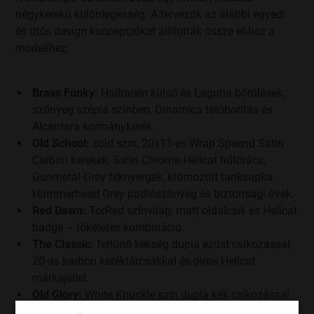
négykerekű különlegesség. A tervezők az alábbi egyedi
és ütős design koncepciókat állították össze ehhez a
modellhez:
Brass Funky:
Hallraisin külső és Laguna bőrülések,
szőnyeg szépia színben, Dinamica tetőborítás és
Alcantara kormánykerék.
Old School:
zöld szín, 20x11-es Wrap Speend Satin
Carbon kerekek, Satin Chrome Hellcat hűtőrács,
Gunmetal Grey féknyergek, krómozott tanksapka,
Hammerhead Grey padlószőnyeg és biztonsági övek.
Red Dawn:
TorRed színvilág, matt oldalcsík és Hellcat
badge – tökéletes kombináció.
The Classic:
feltűnő kékség dupla ezüst csíkozással,
20-as karbon keréktárcsákkal és piros Hellcat
márkajellel.
Old Glory:
White Knuckle szín dupla kék csíkozással
kiegészítve, megspékelve 20-as fekete kerekekkel és