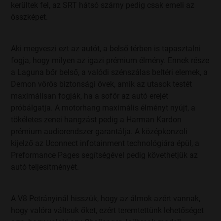
kerültek fel, az SRT hátsó szárny pedig csak emeli az
CÉGJEGYZÉKSZÁM: 01 09 290626
összképet.
A jelen adatkezelési tájékoztató (a továbbiakban
Tájékoztató) keretében a Cégcsoport tagjainak
adatkezelési, adatátadási tevékenységeit, jogalapjait,
Aki megveszi ezt az autót, a belső térben is tapasztalni
kötelezettségeit és céljait tesszük egyértelművé a Petrányi-
fogja, hogy milyen az igazi prémium élmény. Ennek része
Autó Kft., mint cégcsoport szintű szolgáltatásokat is nyújtó
jogi entitás szemszögéből.
a Laguna bőr belső, a valódi szénszálas beltéri elemek, a
Demon vörös biztonsági övek, amik az utasok testét
Miről szól ez a Tájékoztató?
maximálisan fogják, ha a sofőr az autó erejét
Ahhoz, hogy Ön gépjárművet vásároljon, igénybe vegye a
próbálgatja. A motorhang maximális élményt nyújt, a
szolgáltatásainkat, feliratkozzon a hírlevelünkre, vagy csak
tökéletes zenei hangzást pedig a Harman Kardon
kapcsolatba lépjen velünk, elkerülhetetlen, hogy bizonyos
prémium audiorendszer garantálja. A középkonzoli
személyes adataihoz hozzáférjünk és azokat kezeljük.
kijelző az Uconnect infotainment technológiára épül, a
Nagyon fontosnak tartjuk, hogy Ön biztonságban tudhassa
Preformance Pages segítségével pedig követhetjük az
nálunk az adatait, ezért ebben a Tájékoztatóban részletesen
autó teljesítményét.
bemutatjuk, hogy mely személyes adataihoz hogyan jutunk
hozzá, azokat milyen célból és meddig kezeljük, valamint
egyes esetekben kiknek és milyen okból továbbítjuk.
A V8 Petrányinál hisszük, hogy az álmok azért vannak,
hogy valóra váltsuk őket, ezért teremtettünk lehetőséget
Kérjük, hogy figyelmesen olvassa el a Tájékoztatót, és ha
bármilyen kérdése merülne fel, akkor még a Tájékoztató