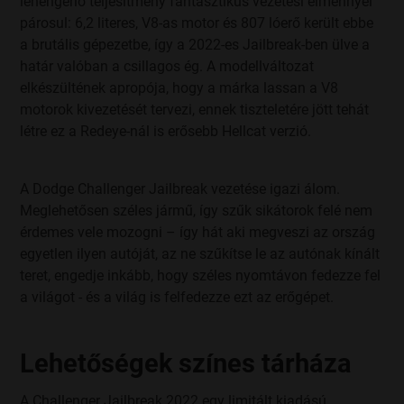
lehengerlő teljesítmény fantasztikus vezetési élménnyel
párosul: 6,2 literes, V8-as motor és 807 lóerő került ebbe
a brutális gépezetbe, így a 2022-es Jailbreak-ben ülve a
határ valóban a csillagos ég. A modellváltozat
elkészültének apropója, hogy a márka lassan a V8
motorok kivezetését tervezi, ennek tiszteletére jött tehát
létre ez a Redeye-nál is erősebb Hellcat verzió.
A Dodge Challenger Jailbreak vezetése igazi álom.
Meglehetősen széles jármű, így szűk sikátorok felé nem
érdemes vele mozogni – így hát aki megveszi az ország
egyetlen ilyen autóját, az ne szűkítse le az autónak kínált
teret, engedje inkább, hogy széles nyomtávon fedezze fel
a világot - és a világ is felfedezze ezt az erőgépet.
Lehetőségek színes tárháza
A Challenger Jailbreak 2022 egy limitált kiadású