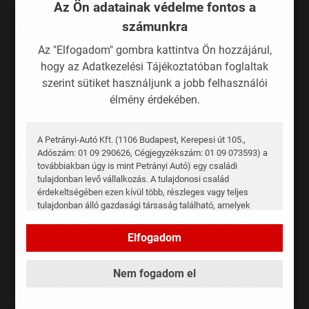
Az Ön adatainak védelme fontos a
az oldalán piros Hellcat jellel.
számunkra
Yin Yang:
karbon dupla csík, matt fekete Wrap Speed
kerekek és Pitch Black festékréteg.
Az "Elfogadom" gombra kattintva Ön hozzájárul,
Yeller:
koromfekete csoda fényes fekete
hogy az Adatkezelési Tájékoztatóban foglaltak
motorháztetővel, sárga féknyergek és szénfekete
szerint sütiket használjunk a jobb felhasználói
kerekek.
élmény érdekében.
A Petrányi-Autó Kft. (1106 Budapest, Kerepesi út 105.,
Challenger Jailbreak a V8
Adószám: 01 09 290626, Cégjegyzékszám: 01 09 073593) a
továbbiakban úgy is mint Petrányi Autó) egy családi
Petrányinál
tulajdonban levő vállalkozás. A tulajdonosi család
érdekeltségében ezen kívül több, részleges vagy teljes
A V8 Petrányi kereskedésébe januárban érkezik meg az
tulajdonban álló gazdasági társaság található, amelyek
üzleti kapcsolatban is állnak egymással, valamint a
új Dodge Challenger Hellcat Redeye Jailbreak. Nézzük,
Petrányi-Autó Kft.-vel. Az így létrejött cégcsoport (a
Elfogadom
milyen lesz ez a konkrét autó, mit kell tudni róla!
továbbiakban Petrányi Csoport vagy Cégcsoport) tagjai
jelenleg az alábbiak, megjelölve fő üzleti tevékenységi
területüket is:
Nem fogadom el
A Magyarországon egyedüliként megvásárolható Dodge
NEXT AUTO Kft. – hosszú távú autóbérlés, lízing és
Challenger Hellcat Redeye Jailbreak a Brass Funky