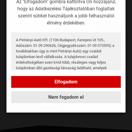
Az "Elfogadom" gombra kattintva Ön hozzájárul,
hogy az Adatkezelési Tájékoztatóban foglaltak
Kapcsolódó fotók
szerint sütiket használjunk a jobb felhasználói
élmény érdekében.
A Petrányi-Autó Kft. (1106 Budapest, Kerepesi út 105.,
Adószám: 01 09 290626, Cégjegyzékszám: 01 09 073593) a
továbbiakban úgy is mint Petrányi Autó) egy családi
tulajdonban levő vállalkozás. A tulajdonosi család
érdekeltségében ezen kívül több, részleges vagy teljes
tulajdonban álló gazdasági társaság található, amelyek
üzleti kapcsolatban is állnak egymással, valamint a
Petrányi-Autó Kft.-vel. Az így létrejött cégcsoport (a
Elfogadom
továbbiakban Petrányi Csoport vagy Cégcsoport) tagjai
jelenleg az alábbiak, megjelölve fő üzleti tevékenységi
területüket is:
Nem fogadom el
NEXT AUTO Kft. – hosszú távú autóbérlés, lízing és
flottakezelés
2161 Csomád, Kossuth Lajos út 79.
ADÓSZÁM: 12941777-2-13
CÉGJEGYZÉKSZÁM: 13 09 205660