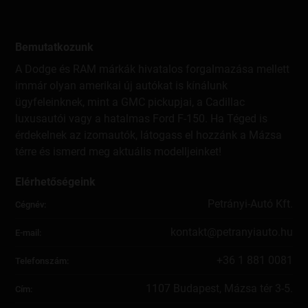
NEXT AUTO RENT Kft. – rövid távú autóbérlés
2220 Vecsés, Lőrinczi út 59. C. ép. C5.
ADÓSZÁM: 26697749-2-13
Bemutatkozunk
CÉGJEGYZÉKSZÁM: 13 09 218704
Petrányi Borterasz Kft. - vendéglátás
A Dodge és RAM márkák hivatalos forgalmazása mellett
8229 Csopak, Fülemüle utca 2.
immár olyan amerikai új autókat is kínálunk
ADÓSZÁM: 14136508-2-19
CÉGJEGYZÉKSZÁM: 19 09 509933
ügyfeleinknek, mint a GMC pickupjai, a Cadillac
MiniBUD Kft. – személyszállítási szolgáltatás
luxusautói vagy a hatalmas Ford F-150. Ha Téged is
1185 Budapest, BUD Nemzetközi Repülőtér, T1 Terminál
érdekelnek az izomautók, látogass el hozzánk a Mázsa
E 215.
térre és ismerd meg aktuális modelljeinket!
ADÓSZÁM: 25436864-2-43
CÉGJEGYZÉKSZÁM: 01 09 275125
Petrányi Vagyonkezelő és Szolgáltató Kft.
Elérhetőségeink
1112 Budapest, Budaörsi út 179.
Petrányi-Autó Kft.
Adószám: 32692169-2-43
Cégnév:
CÉGJEGYZÉKSZÁM: 01 09 437673
Next Asset Management Kft.
kontakt@petranyiauto.hu
E-mail:
1195 Budapest, Üllői út 309.
ADÓSZÁM:
25814271-2-43;
+36 1 881 0081
Telefonszám:
CÉGJEGYZÉKSZÁM: 01 09 290626
1107 Budapest, Mázsa tér 3-5.
Cím:
A jelen adatkezelési tájékoztató (a továbbiakban